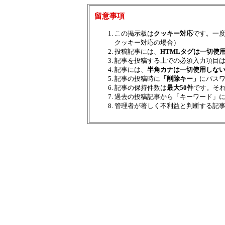
留意事項
この掲示板は
クッキー対応
です。一
クッキー対応の場合）
投稿記事には、
HTMLタグは一切使
記事を投稿する上での必須入力項目
記事には、
半角カナは一切使用しな
記事の投稿時に
「削除キー」
にパス
記事の保持件数は
最大50件
です。そ
過去の投稿記事から「キーワード」
管理者が著しく不利益と判断する記