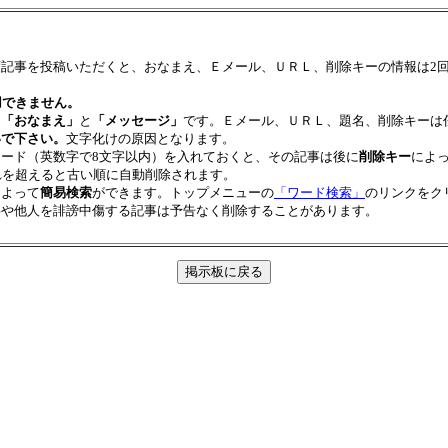
度記事を投稿いただくと、おなまえ、Ｅメール、ＵＲＬ、削除キーの情報は2
用できません。
は
「おなまえ」
と
「メッセージ」
です。Ｅメール、ＵＲＬ、題名、削除キーは
いで下さい。
文字化けの原因となります。
ワード（英数字で8文字以内）を入れておくと、その記事は後に
削除キー
によ
れを超えると古い順に自動削除されます。
によって
簡易検索
ができます。トップメニューの
「ワード検索」
のリンクをク
事や他人を誹謗中傷する記事は予告なく削除することがあります。